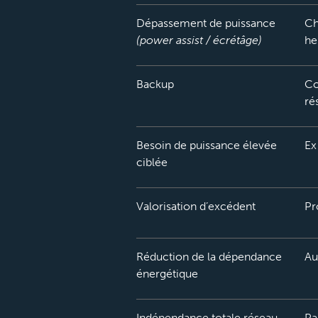
Dépassement de puissance
Ch
(power assist / écrétâge)
he
Backup
Co
ré
Besoin de puissance élevée
Ex
ciblée
Valorisation d’excédent
Pr
Réduction de la dépendance
Au
énergétique
Indépendance totale réseau
Pa