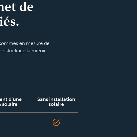
met de
iés.
us sommes en mesure de
 de stockage la mieux
ent d’une
Sans installation
n solaire
solaire